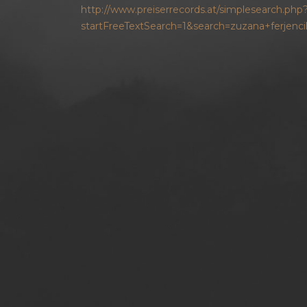
http://www.preiserrecords.at/simplesearch.php
startFreeTextSearch=1&search=zuzana+ferjen