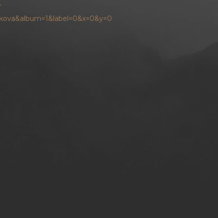
?
cikova&album=1&label=0&x=0&y=0