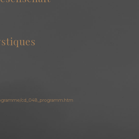
ystiques
_programme/cd_048_programm.htm