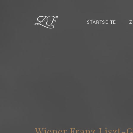
STARTSEITE
Z
Wiener Franz Liszt-G