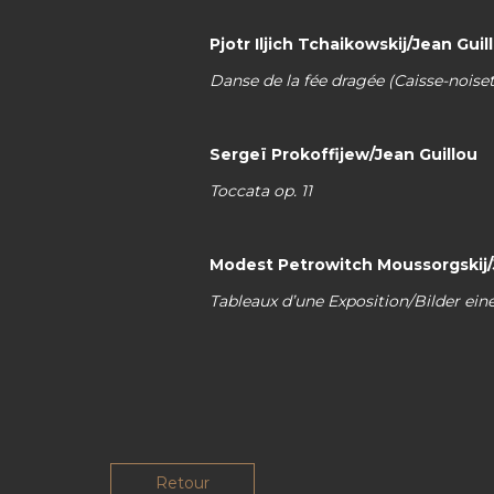
Pjotr Iljich Tchaikowskij/Jean Guil
Danse de la fée dragée (Caisse-noiset
Sergeï Prokoffijew/Jean Guillou
Toccata op. 11
Modest Petrowitch Moussorgskij/
Tableaux d’une Exposition/Bilder ein
Retour