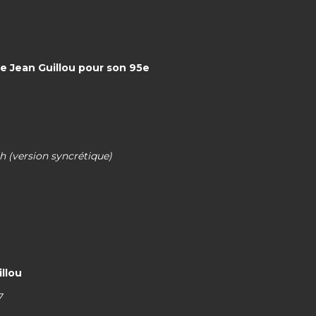
e Jean Guillou pour son 95e
h (version syncrétique)
llou
7