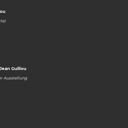
lou
te)
Jean Guillou
er Ausstellung