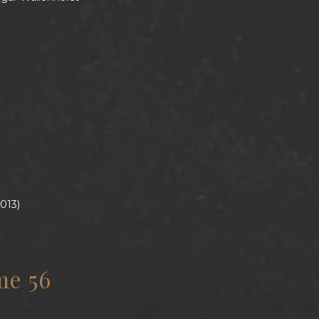
2013)
me 56