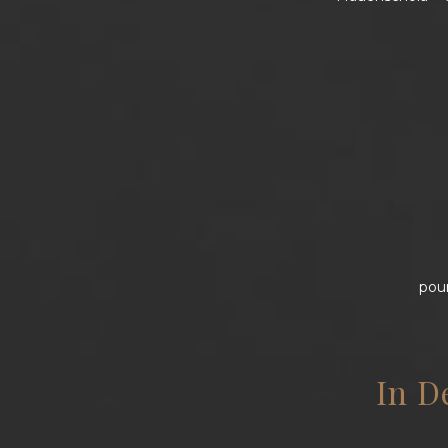
pour
In D