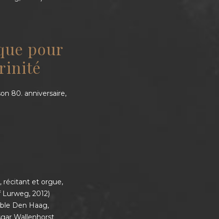
que pour
rinité
on 80. anniversaire,
récitant et orgue,
 Lurweg, 2012)
mble Den Haag,
nsgar Wallenhorst