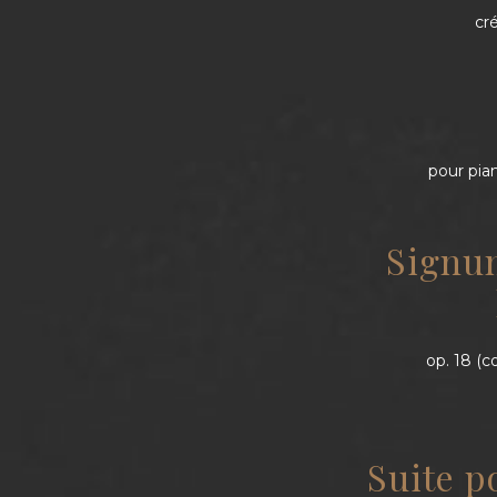
cr
pour pia
Signum
op. 18 (
Suite p