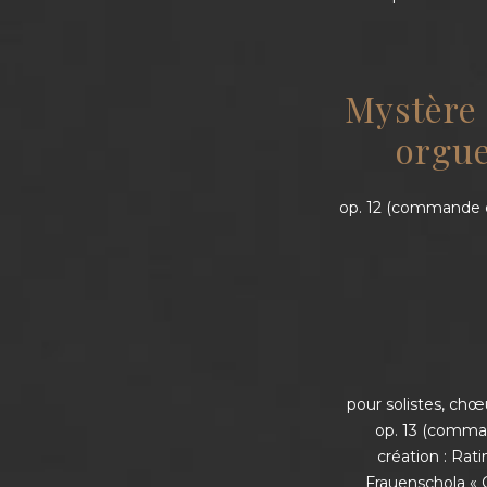
Mystère
orgue
op. 12 (commande du
pour solistes, ch
op. 13 (comma
création : Ra
Frauenschola « C