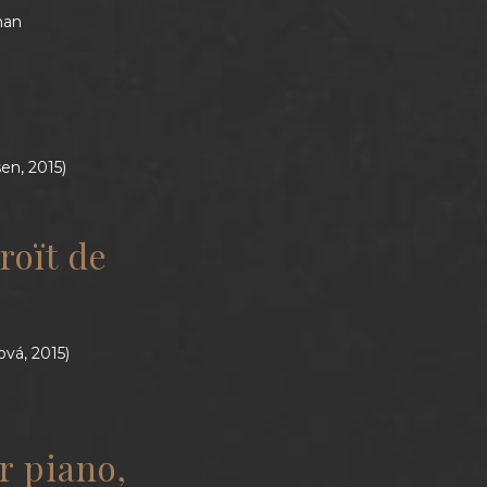
man
en, 2015)
roït de
l
vá, 2015)
r piano,