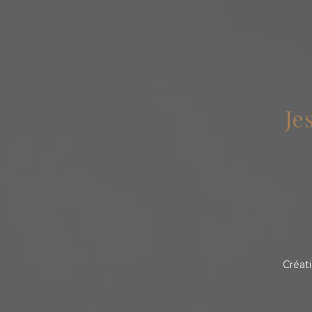
Je
Créat