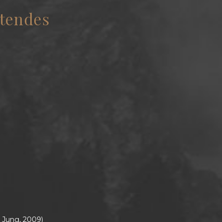
htendes
s Jung, 2009)