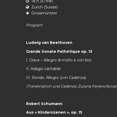
18 h 30 min
Zurich (Suisse)
Grossmünster
Program
Ludwig van Beethoven
Grande Sonate Pathétique op. 13
I. Grave – Allegro di molto e con brio
II. Adagio cantabile
III. Rondo. Allegro (con Cadenza)
(Transkription und Cadenza: Zuzana Ferjencikova)
Robert Schumann
Aus « Kinderszenen », op. 15