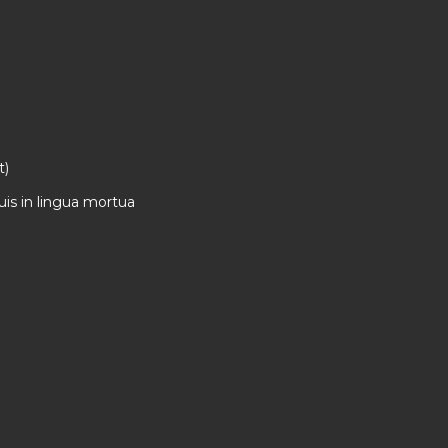
t)
s in lingua mortua