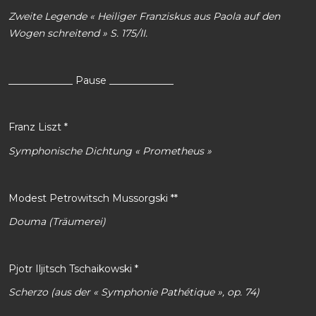
Zweite Legende « Heiliger Franziskus aus Paola auf den
Wogen schreitend » S. 175/II.
_____________ Pause _____________
Franz Liszt *
Symphonische Dichtung « Prometheus »
Modest Petrowitsch Mussorgski **
Douma (Träumerei)
Pjotr Iljitsch Tschaikowski *
Scherzo (aus der « Symphonie Pathétique », op. 74)