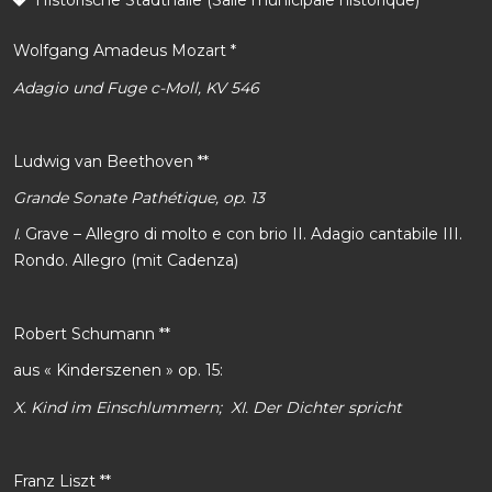
Historische Stadthalle (Salle municipale historique)
Wolfgang Amadeus Mozart *
Adagio und Fuge c-Moll, KV 546
Ludwig van Beethoven **
Grande Sonate Pathétique, op. 13
I
. Grave – Allegro di molto e con brio II. Adagio cantabile III.
Rondo. Allegro (mit Cadenza)
Robert Schumann **
aus « Kinderszenen » op. 15:
X. Kind im Einschlummern; XI. Der Dichter spricht
Franz Liszt **